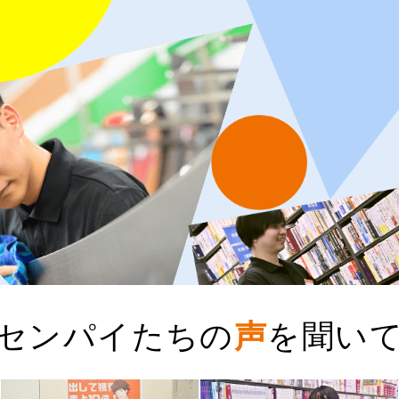
センパイたちの
声
を聞い