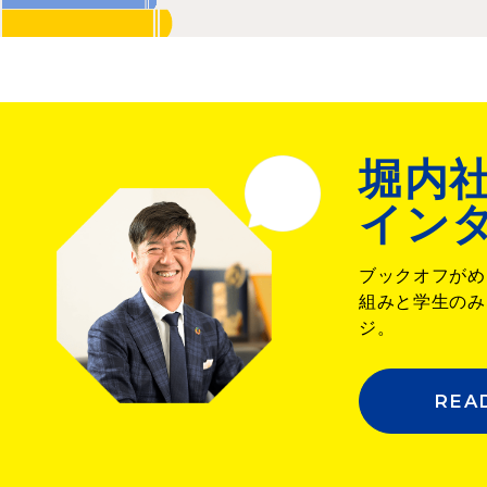
堀内
イン
ブックオフがめ
組みと学生のみ
ジ。
REA