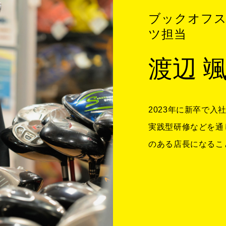
ブックオフス
ツ担当
渡辺 
2023年に新卒で
実践型研修などを通
のある店長になるこ