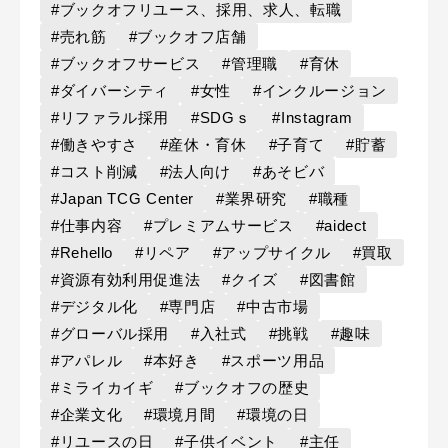
#ブックオフリユース、採用、求人、転職
#売れ筋
#ブックオフ店舗
#ブックオフサービス
#管理職
#育休
#ダイバーシティ
#女性
#インクルージョン
#リファラル採用
#SDGｓ
#Instagram
#働きやすさ
#産休・育休
#子育て
#貯蓄
#コスト削減
#法人向け
#あそビバ
#Japan TCG Center
#業界研究
#職種
#仕事内容
#プレミアムサービス
#aidect
#Rehello
#リペア
#アップサイクル
#買取
#資源有効利用促進法
#クイズ
#図書館
#デジタル化
#専門店
#中古市場
#グローバル採用
#入社式
#挑戦
#趣味
#アパレル
#本好き
#スポーツ用品
#ミライカイギ
#ブックオフの歴史
#企業文化
#環境月間
#環境の日
#リユースの日
#子供イベント
#主任