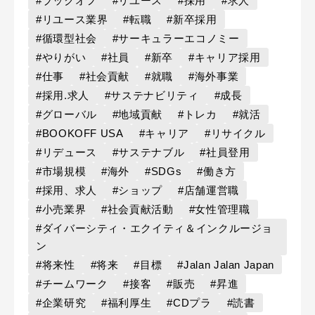
#ブックオフ
#リユース
#採用
#求人
#リユース業界
#転職
#新卒採用
#循環型社会
#サーキュラーエコノミー
#やりがい
#社員
#新卒
#キャリア採用
#仕事
#社会貢献
#就職
#海外事業
#採用.求人
#サステナビリティ
#成長
#グローバル
#地域貢献
#トレカ
#就活
#BOOKOFF USA
#キャリア
#リサイクル
#リデュース
#サステナブル
#社員登用
#市場規模
#海外
#SDGs
#働き方
#採用、求人
#ショップ
#店舗運営職
#小売業界
#社会貢献活動
#女性管理職
#ダイバーシティ・エクイティ＆インクルージョ
ン
#将来性
#将来
#目標
#Jalan Jalan Japan
#チームワーク
#接客
#販売
#昇進
#企業研究
#福利厚生
#CDプラ
#読書