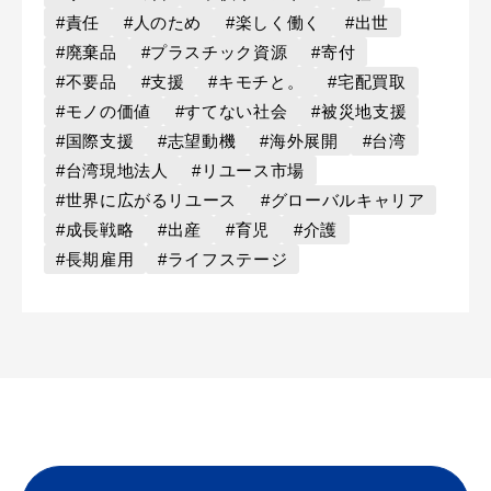
#責任
#人のため
#楽しく働く
#出世
#廃棄品
#プラスチック資源
#寄付
#不要品
#支援
#キモチと。
#宅配買取
#モノの価値
#すてない社会
#被災地支援
#国際支援
#志望動機
#海外展開
#台湾
#台湾現地法人
#リユース市場
#世界に広がるリユース
#グローバルキャリア
#成長戦略
#出産
#育児
#介護
#長期雇用
#ライフステージ