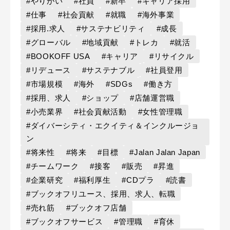
#やりがい
#社員
#新卒
#キャリア採用
#仕事
#社会貢献
#就職
#海外事業
#採用.求人
#サステナビリティ
#成長
#グローバル
#地域貢献
#トレカ
#就活
#BOOKOFF USA
#キャリア
#リサイクル
#リデュース
#サステナブル
#社員登用
#市場規模
#海外
#SDGs
#働き方
#採用、求人
#ショップ
#店舗運営職
#小売業界
#社会貢献活動
#女性管理職
#ダイバーシティ・エクイティ＆インクルージョ
ン
#将来性
#将来
#目標
#Jalan Jalan Japan
#チームワーク
#接客
#販売
#昇進
#企業研究
#福利厚生
#CDプラ
#読書
#ブックオフリユース、採用、求人、転職
#売れ筋
#ブックオフ店舗
#ブックオフサービス
#管理職
#育休