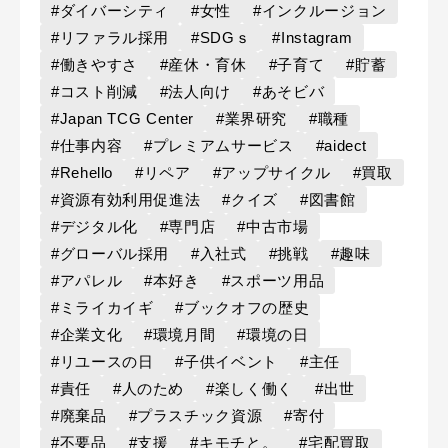
#ダイバーシティ
#女性
#インクルージョン
#リファラル採用
#SDGｓ
#Instagram
#働きやすさ
#産休・育休
#子育て
#貯蓄
#コスト削減
#法人向け
#あそビバ
#Japan TCG Center
#業界研究
#職種
#仕事内容
#プレミアムサービス
#aidect
#Rehello
#リペア
#アップサイクル
#買取
#資源有効利用促進法
#クイズ
#図書館
#デジタル化
#専門店
#中古市場
#グローバル採用
#入社式
#挑戦
#趣味
#アパレル
#本好き
#スポーツ用品
#ミライカイギ
#ブックオフの歴史
#企業文化
#環境月間
#環境の日
#リユースの日
#子供イベント
#主任
#責任
#人のため
#楽しく働く
#出世
#廃棄品
#プラスチック資源
#寄付
#不要品
#支援
#キモチと。
#宅配買取