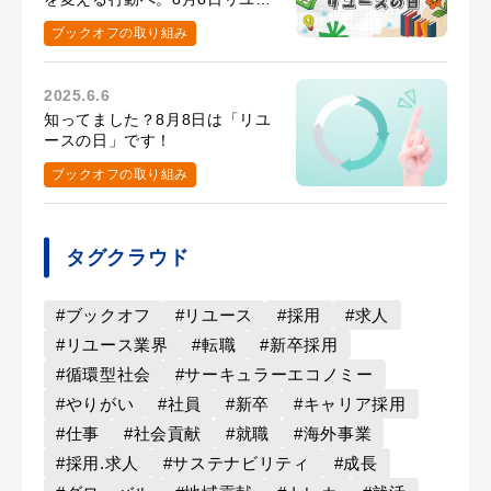
スの日の取り組み
ブックオフの取り組み
2025.6.6
知ってました？8月8日は「リユ
ースの日」です！
ブックオフの取り組み
タグクラウド
#ブックオフ
#リユース
#採用
#求人
#リユース業界
#転職
#新卒採用
#循環型社会
#サーキュラーエコノミー
#やりがい
#社員
#新卒
#キャリア採用
#仕事
#社会貢献
#就職
#海外事業
#採用.求人
#サステナビリティ
#成長