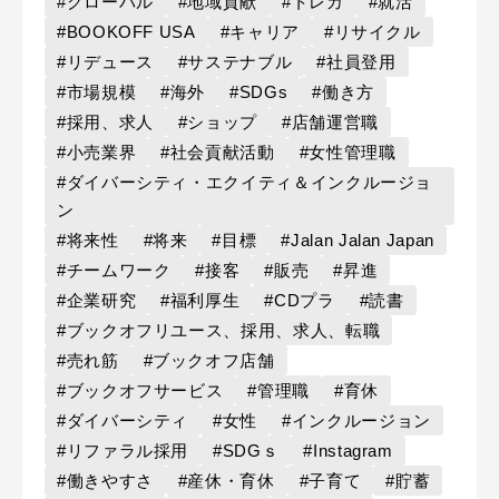
#グローバル
#地域貢献
#トレカ
#就活
#BOOKOFF USA
#キャリア
#リサイクル
#リデュース
#サステナブル
#社員登用
#市場規模
#海外
#SDGs
#働き方
#採用、求人
#ショップ
#店舗運営職
#小売業界
#社会貢献活動
#女性管理職
#ダイバーシティ・エクイティ＆インクルージョ
ン
#将来性
#将来
#目標
#Jalan Jalan Japan
#チームワーク
#接客
#販売
#昇進
#企業研究
#福利厚生
#CDプラ
#読書
#ブックオフリユース、採用、求人、転職
#売れ筋
#ブックオフ店舗
#ブックオフサービス
#管理職
#育休
#ダイバーシティ
#女性
#インクルージョン
#リファラル採用
#SDGｓ
#Instagram
#働きやすさ
#産休・育休
#子育て
#貯蓄