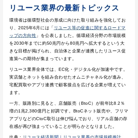
リユース業界の最新トピックス
環境省は循環型社会の形成に向けた取り組みを強化してお
り、2025年6月には「
リユース等の促進に関するロードマ
ップの方向性
」を公表しました。循環経済分野の市場規模
を2030年までに約50兆円から80兆円へ拡大するという大
きな目標が掲げられ、自治体と企業が連携したリユース促
進策への期待が集まっています。
リユース業界全体では、EC化・デジタル化が加速中です。
実店舗とネットを組み合わせたオムニチャネル化が進み、
宅配買取やアプリ連携で顧客接点を広げる企業が増えてい
ます。
一方、販路別に見ると、店舗販売（BtoC）が前年比8.2％
増の1兆2,380億円と好調です。BtoCネット販売や、フリマ
アプリなどのCtoC取引は伸び悩んでおり、リアル店舗の存
在感が再び強まっていることが明らかとなりました。
出典：
リユース経済新聞｜リユース業界の市場規模推計