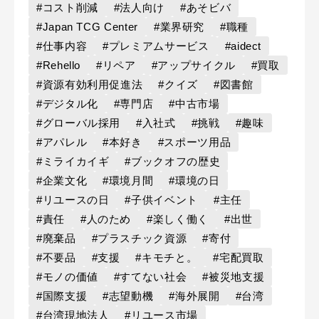
#コスト削減
#法人向け
#あそビバ
#Japan TCG Center
#業界研究
#職種
#仕事内容
#プレミアムサービス
#aidect
#Rehello
#リペア
#アップサイクル
#買取
#資源有効利用促進法
#クイズ
#図書館
#デジタル化
#専門店
#中古市場
#グローバル採用
#入社式
#挑戦
#趣味
#アパレル
#本好き
#スポーツ用品
#ミライカイギ
#ブックオフの歴史
#企業文化
#環境月間
#環境の日
#リユースの日
#子供イベント
#主任
#責任
#人のため
#楽しく働く
#出世
#廃棄品
#プラスチック資源
#寄付
#不要品
#支援
#キモチと。
#宅配買取
#モノの価値
#すてない社会
#被災地支援
#国際支援
#志望動機
#海外展開
#台湾
#台湾現地法人
#リユース市場