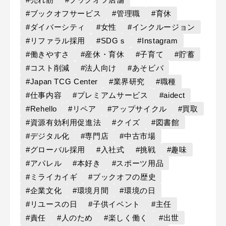
#ブックオフサービス
#管理職
#育休
#ダイバーシティ
#女性
#インクルージョン
#リファラル採用
#SDGｓ
#Instagram
#働きやすさ
#産休・育休
#子育て
#貯蓄
#コスト削減
#法人向け
#あそビバ
#Japan TCG Center
#業界研究
#職種
#仕事内容
#プレミアムサービス
#aidect
#Rehello
#リペア
#アップサイクル
#買取
#資源有効利用促進法
#クイズ
#図書館
#デジタル化
#専門店
#中古市場
#グローバル採用
#入社式
#挑戦
#趣味
#アパレル
#本好き
#スポーツ用品
#ミライカイギ
#ブックオフの歴史
#企業文化
#環境月間
#環境の日
#リユースの日
#子供イベント
#主任
#責任
#人のため
#楽しく働く
#出世