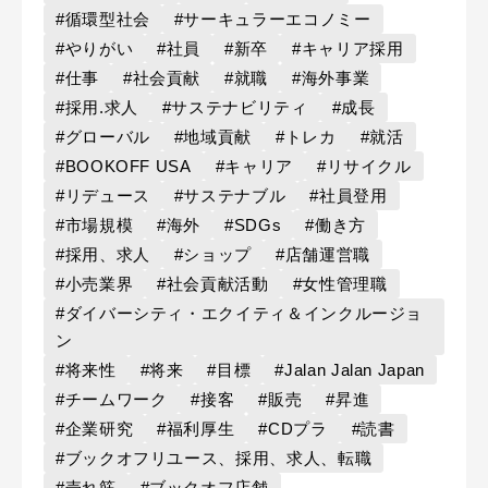
#循環型社会
#サーキュラーエコノミー
#やりがい
#社員
#新卒
#キャリア採用
#仕事
#社会貢献
#就職
#海外事業
#採用.求人
#サステナビリティ
#成長
#グローバル
#地域貢献
#トレカ
#就活
#BOOKOFF USA
#キャリア
#リサイクル
#リデュース
#サステナブル
#社員登用
#市場規模
#海外
#SDGs
#働き方
#採用、求人
#ショップ
#店舗運営職
#小売業界
#社会貢献活動
#女性管理職
#ダイバーシティ・エクイティ＆インクルージョ
ン
#将来性
#将来
#目標
#Jalan Jalan Japan
#チームワーク
#接客
#販売
#昇進
#企業研究
#福利厚生
#CDプラ
#読書
#ブックオフリユース、採用、求人、転職
#売れ筋
#ブックオフ店舗