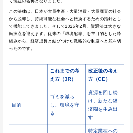
て現在の名称となりました。
この法律は、日本が大量生産・大量消費・大量廃棄の社会
から脱却し、持続可能な社会へと転換するための指針とし
て機能してきました。そして2025年2月、資源法は大きな
転換点を迎えます。従来の「環境配慮」を主目的とした枠
組みから、経済成長と結びつけた戦略的な制度へと舵を切
ったのです。
これまでの考
改正後の考え
え方（3R）
方（CE）
資源を回し続
ゴミを減ら
け、新たな経
目的
し、環境を守
済圏を生み出
る
す
特定業種への