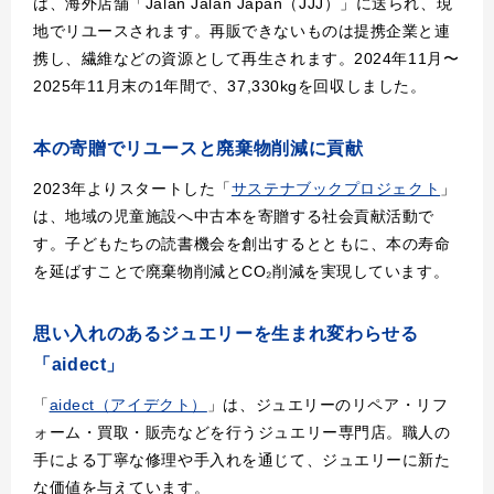
は、海外店舗「Jalan Jalan Japan（JJJ）」に送られ、現
地でリユースされます。再販できないものは提携企業と連
携し、繊維などの資源として再生されます。2024年11月〜
2025年11月末の1年間で、37,330kgを回収しました。
本の寄贈でリユースと廃棄物削減に貢献
2023年よりスタートした「
サステナブックプロジェクト
」
は、地域の児童施設へ中古本を寄贈する社会貢献活動で
す。子どもたちの読書機会を創出するとともに、本の寿命
を延ばすことで廃棄物削減とCO₂削減を実現しています。
思い入れのあるジュエリーを生まれ変わらせる
「aidect」
「
aidect（アイデクト）
」は、ジュエリーのリペア・リフ
ォーム・買取・販売などを行うジュエリー専門店。職人の
手による丁寧な修理や手入れを通じて、ジュエリーに新た
な価値を与えています。