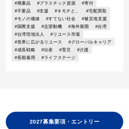
#廃棄品
#プラスチック資源
#寄付
#不要品
#支援
#キモチと。
#宅配買取
#モノの価値
#すてない社会
#被災地支援
#国際支援
#志望動機
#海外展開
#台湾
#台湾現地法人
#リユース市場
#世界に広がるリユース
#グローバルキャリア
#成長戦略
#出産
#育児
#介護
#長期雇用
#ライフステージ
2027募集要項・エントリー