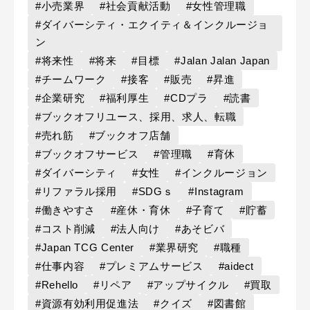
#小売業界
#社会貢献活動
#女性管理職
#ダイバーシティ・エクイティ＆インクルージョ
ン
#将来性
#将来
#目標
#Jalan Jalan Japan
#チームワーク
#接客
#販売
#昇進
#企業研究
#福利厚生
#CDプラ
#読書
#ブックオフリユース、採用、求人、転職
#売れ筋
#ブックオフ店舗
#ブックオフサービス
#管理職
#育休
#ダイバーシティ
#女性
#インクルージョン
#リファラル採用
#SDGｓ
#Instagram
#働きやすさ
#産休・育休
#子育て
#貯蓄
#コスト削減
#法人向け
#あそビバ
#Japan TCG Center
#業界研究
#職種
#仕事内容
#プレミアムサービス
#aidect
#Rehello
#リペア
#アップサイクル
#買取
#資源有効利用促進法
#クイズ
#図書館