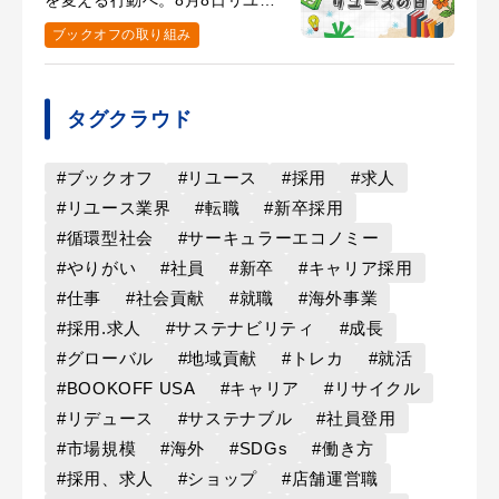
スの日の取り組み
ブックオフの取り組み
タグクラウド
#ブックオフ
#リユース
#採用
#求人
#リユース業界
#転職
#新卒採用
#循環型社会
#サーキュラーエコノミー
#やりがい
#社員
#新卒
#キャリア採用
#仕事
#社会貢献
#就職
#海外事業
#採用.求人
#サステナビリティ
#成長
#グローバル
#地域貢献
#トレカ
#就活
#BOOKOFF USA
#キャリア
#リサイクル
#リデュース
#サステナブル
#社員登用
#市場規模
#海外
#SDGs
#働き方
#採用、求人
#ショップ
#店舗運営職