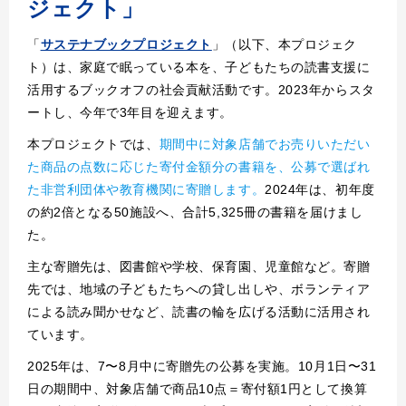
ジェクト」
「
サステナブックプロジェクト
」（以下、本プロジェク
ト）は、家庭で眠っている本を、子どもたちの読書支援に
活用するブックオフの社会貢献活動です。2023年からスタ
ートし、今年で3年目を迎えます。
本プロジェクトでは、
期間中に対象店舗でお売りいただい
た商品の点数に応じた寄付金額分の書籍を、公募で選ばれ
た非営利団体や教育機関に寄贈します。
2024年は、初年度
の約2倍となる50施設へ、合計5,325冊の書籍を届けまし
た。
主な寄贈先は、図書館や学校、保育園、児童館など。寄贈
先では、地域の子どもたちへの貸し出しや、ボランティア
による読み聞かせなど、読書の輪を広げる活動に活用され
ています。
2025年は、7〜8月中に寄贈先の公募を実施。10月1日〜31
日の期間中、対象店舗で商品10点＝寄付額1円として換算