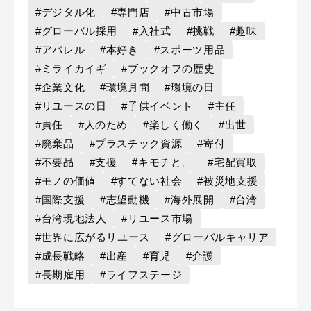
#デジタル化
#専門店
#中古市場
#グローバル採用
#入社式
#挑戦
#趣味
#アパレル
#本好き
#スポーツ用品
#ミライカイギ
#ブックオフの歴史
#企業文化
#環境月間
#環境の日
#リユースの日
#子供イベント
#主任
#責任
#人のため
#楽しく働く
#出世
#廃棄品
#プラスチック資源
#寄付
#不要品
#支援
#キモチと。
#宅配買取
#モノの価値
#すてない社会
#被災地支援
#国際支援
#志望動機
#海外展開
#台湾
#台湾現地法人
#リユース市場
#世界に広がるリユース
#グローバルキャリア
#成長戦略
#出産
#育児
#介護
#長期雇用
#ライフステージ