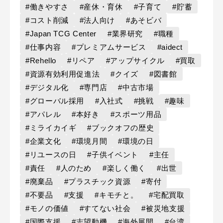
#働きやすさ
#産休・育休
#子育て
#貯蓄
#コスト削減
#法人向け
#あそビバ
#Japan TCG Center
#業界研究
#職種
#仕事内容
#プレミアムサービス
#aidect
#Rehello
#リペア
#アップサイクル
#買取
#資源有効利用促進法
#クイズ
#図書館
#デジタル化
#専門店
#中古市場
#グローバル採用
#入社式
#挑戦
#趣味
#アパレル
#本好き
#スポーツ用品
#ミライカイギ
#ブックオフの歴史
#企業文化
#環境月間
#環境の日
#リユースの日
#子供イベント
#主任
#責任
#人のため
#楽しく働く
#出世
#廃棄品
#プラスチック資源
#寄付
#不要品
#支援
#キモチと。
#宅配買取
#モノの価値
#すてない社会
#被災地支援
#国際支援
#志望動機
#海外展開
#台湾