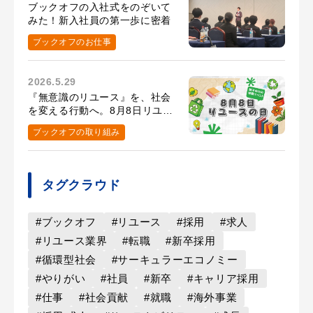
ブックオフの入社式をのぞいて
みた！新入社員の第一歩に密着
ブックオフのお仕事
2026.5.29
『無意識のリユース』を、社会
を変える行動へ。8月8日リユー
スの日の取り組み
ブックオフの取り組み
タグクラウド
#ブックオフ
#リユース
#採用
#求人
#リユース業界
#転職
#新卒採用
#循環型社会
#サーキュラーエコノミー
#やりがい
#社員
#新卒
#キャリア採用
#仕事
#社会貢献
#就職
#海外事業