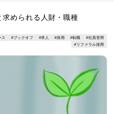
と求められる人財・職種
ース
#ブックオフ
#求人
#採用
#転職
#社員登用
#リファラル採用