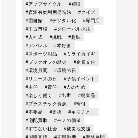
#アップサイクル
#買取
#資源有効利用促進法
#クイズ
#図書館
#デジタル化
#専門店
#中古市場
#グローバル採用
#入社式
#挑戦
#趣味
#アパレル
#本好き
#スポーツ用品
#ミライカイギ
#ブックオフの歴史
#企業文化
#環境月間
#環境の日
#リユースの日
#子供イベント
#主任
#責任
#人のため
#楽しく働く
#出世
#廃棄品
#プラスチック資源
#寄付
#不要品
#支援
#キモチと。
#宅配買取
#モノの価値
#すてない社会
#被災地支援
#国際支援
#志望動機
#海外展開