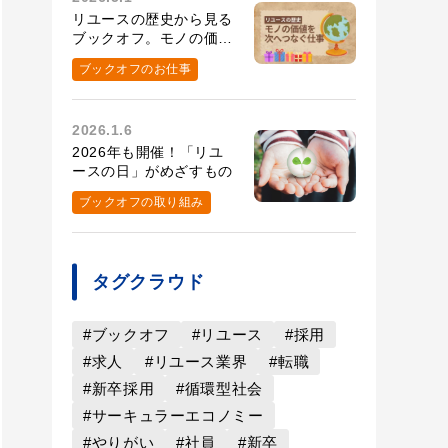
リユースの歴史から見る
ブックオフ。モノの価値
を次へつなぐ仕事とは？
ブックオフのお仕事
2026.1.6
2026年も開催！「リユ
ースの日」がめざすもの
ブックオフの取り組み
タグクラウド
#ブックオフ
#リユース
#採用
#求人
#リユース業界
#転職
#新卒採用
#循環型社会
#サーキュラーエコノミー
#やりがい
#社員
#新卒