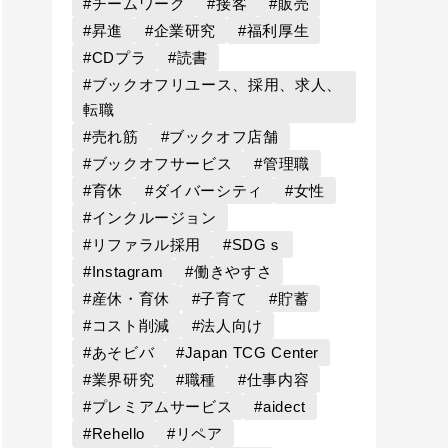
#チームワーク
#接客
#販売
#昇進
#企業研究
#福利厚生
#CDプラ
#読書
#ブックオフリユース、採用、求人、
転職
#売れ筋
#ブックオフ店舗
#ブックオフサービス
#管理職
#育休
#ダイバーシティ
#女性
#インクルージョン
#リファラル採用
#SDGｓ
#Instagram
#働きやすさ
#産休・育休
#子育て
#貯蓄
#コスト削減
#法人向け
#あそビバ
#Japan TCG Center
#業界研究
#職種
#仕事内容
#プレミアムサービス
#aidect
#Rehello
#リペア