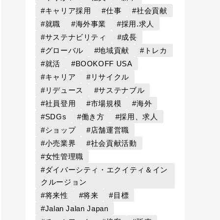
#キャリア採用
#仕事
#社会貢献
#就職
#海外事業
#採用.求人
#サステナビリティ
#成長
#グローバル
#地域貢献
#トレカ
#就活
#BOOKOFF USA
#キャリア
#リサイクル
#リデュース
#サステナブル
#社員登用
#市場規模
#海外
#SDGs
#働き方
#採用、求人
#ショップ
#店舗運営職
#小売業界
#社会貢献活動
#女性管理職
#ダイバーシティ・エクイティ＆イン
クルージョン
#将来性
#将来
#目標
#Jalan Jalan Japan