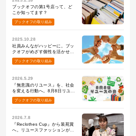
ブックオフの第1号店って、ど
こか知ってます？
ブックオフの取り組み
2025.10.28
社員みんながハッピーに。ブッ
クオフがめざす個性を活かせる
環境
ブックオフの取り組み
2026.5.29
『無意識のリユース』を、社会
を変える行動へ。8月8日リユー
スの日の取り組み
ブックオフの取り組み
2026.7.8
『Reclothes Cup』から装苑賞
へ。リユースファッションがつ
ないだ、髙橋百花さんの挑戦