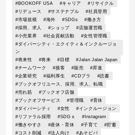
#BOOKOFF USA
#キャリア
#リサイクル
#リデュース
#サステナブル
#社員登用
#市場規模
#海外
#SDGs
#働き方
#採用、求人
#ショップ
#店舗運営職
#小売業界
#社会貢献活動
#女性管理職
#ダイバーシティ・エクイティ＆インクルージョ
ン
#将来性
#将来
#目標
#Jalan Jalan Japan
#チームワーク
#接客
#販売
#昇進
#企業研究
#福利厚生
#CDプラ
#読書
#ブックオフリユース、採用、求人、転職
#売れ筋
#ブックオフ店舗
#ブックオフサービス
#管理職
#育休
#ダイバーシティ
#女性
#インクルージョン
#リファラル採用
#SDGｓ
#Instagram
#働きやすさ
#産休・育休
#子育て
#貯蓄
#コスト削減
#法人向け
#あそビバ