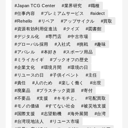
#Japan TCG Center
#業界研究
#職種
#仕事内容
#プレミアムサービス
#aidect
#Rehello
#リペア
#アップサイクル
#買取
#資源有効利用促進法
#クイズ
#図書館
#デジタル化
#専門店
#中古市場
#グローバル採用
#入社式
#挑戦
#趣味
#アパレル
#本好き
#スポーツ用品
#ミライカイギ
#ブックオフの歴史
#企業文化
#環境月間
#環境の日
#リユースの日
#子供イベント
#主任
#責任
#人のため
#楽しく働く
#出世
#廃棄品
#プラスチック資源
#寄付
#不要品
#支援
#キモチと。
#宅配買取
#モノの価値
#すてない社会
#被災地支援
#国際支援
#志望動機
#海外展開
#台湾
#台湾現地法人
#リユース市場