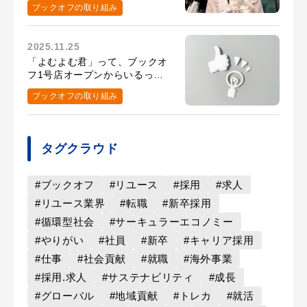
ブックオフの取り組み
2025.11.25
「よむよむ君」って、ブックオ
フ1号店オープンからいるって
知ってた？
ブックオフの取り組み
タグクラウド
#ブックオフ
#リユース
#採用
#求人
#リユース業界
#転職
#新卒採用
#循環型社会
#サーキュラーエコノミー
#やりがい
#社員
#新卒
#キャリア採用
#仕事
#社会貢献
#就職
#海外事業
#採用.求人
#サステナビリティ
#成長
#グローバル
#地域貢献
#トレカ
#就活