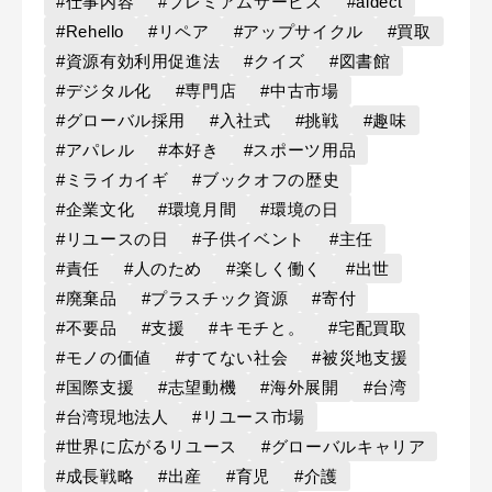
#仕事内容
#プレミアムサービス
#aidect
#Rehello
#リペア
#アップサイクル
#買取
#資源有効利用促進法
#クイズ
#図書館
#デジタル化
#専門店
#中古市場
#グローバル採用
#入社式
#挑戦
#趣味
#アパレル
#本好き
#スポーツ用品
#ミライカイギ
#ブックオフの歴史
#企業文化
#環境月間
#環境の日
#リユースの日
#子供イベント
#主任
#責任
#人のため
#楽しく働く
#出世
#廃棄品
#プラスチック資源
#寄付
#不要品
#支援
#キモチと。
#宅配買取
#モノの価値
#すてない社会
#被災地支援
#国際支援
#志望動機
#海外展開
#台湾
#台湾現地法人
#リユース市場
#世界に広がるリユース
#グローバルキャリア
#成長戦略
#出産
#育児
#介護