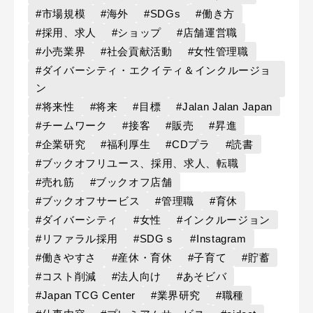
#市場規模
#海外
#SDGs
#働き方
#採用、求人
#ショップ
#店舗運営職
#小売業界
#社会貢献活動
#女性管理職
#ダイバーシティ・エクイティ＆インクルージョ
ン
#将来性
#将来
#目標
#Jalan Jalan Japan
#チームワーク
#接客
#販売
#昇進
#企業研究
#福利厚生
#CDプラ
#読書
#ブックオフリユース、採用、求人、転職
#売れ筋
#ブックオフ店舗
#ブックオフサービス
#管理職
#育休
#ダイバーシティ
#女性
#インクルージョン
#リファラル採用
#SDGｓ
#Instagram
#働きやすさ
#産休・育休
#子育て
#貯蓄
#コスト削減
#法人向け
#あそビバ
#Japan TCG Center
#業界研究
#職種