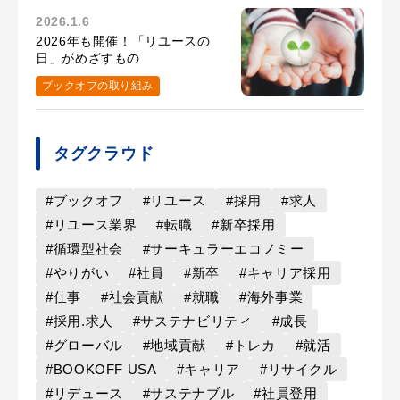
2026.1.6
2026年も開催！「リユースの
日」がめざすもの
ブックオフの取り組み
タグクラウド
#ブックオフ
#リユース
#採用
#求人
#リユース業界
#転職
#新卒採用
#循環型社会
#サーキュラーエコノミー
#やりがい
#社員
#新卒
#キャリア採用
#仕事
#社会貢献
#就職
#海外事業
#採用.求人
#サステナビリティ
#成長
#グローバル
#地域貢献
#トレカ
#就活
#BOOKOFF USA
#キャリア
#リサイクル
#リデュース
#サステナブル
#社員登用