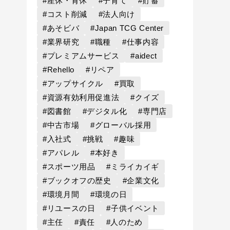
#産休・育休
#子育て
#貯蓄
#コスト削減
#法人向け
#あそビバ
#Japan TCG Center
#業界研究
#職種
#仕事内容
#プレミアムサービス
#aidect
#Rehello
#リペア
#アップサイクル
#買取
#資源有効利用促進法
#クイズ
#図書館
#デジタル化
#専門店
#中古市場
#グローバル採用
#入社式
#挑戦
#趣味
#アパレル
#本好き
#スポーツ用品
#ミライカイギ
#ブックオフの歴史
#企業文化
#環境月間
#環境の日
#リユースの日
#子供イベント
#主任
#責任
#人のため