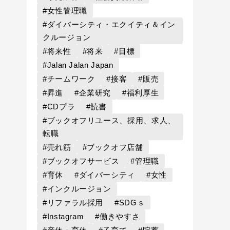
#女性管理職
#ダイバーシティ・エクイティ＆イン
クルージョン
#将来性
#将来
#目標
#Jalan Jalan Japan
#チームワーク
#接客
#販売
#昇進
#企業研究
#福利厚生
#CDプラ
#読書
#ブックオフリユース、採用、求人、
転職
#売れ筋
#ブックオフ店舗
#ブックオフサービス
#管理職
#育休
#ダイバーシティ
#女性
#インクルージョン
#リファラル採用
#SDGｓ
#Instagram
#働きやすさ