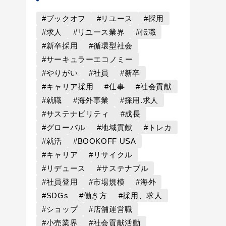
#ブックオフ
#リユース
#採用
#求人
#リユース業界
#転職
#新卒採用
#循環型社会
#サーキュラーエコノミー
#やりがい
#社員
#新卒
#キャリア採用
#仕事
#社会貢献
#就職
#海外事業
#採用.求人
#サステナビリティ
#成長
#グローバル
#地域貢献
#トレカ
#就活
#BOOKOFF USA
#キャリア
#リサイクル
#リデュース
#サステナブル
#社員登用
#市場規模
#海外
#SDGs
#働き方
#採用、求人
#ショップ
#店舗運営職
#小売業界
#社会貢献活動