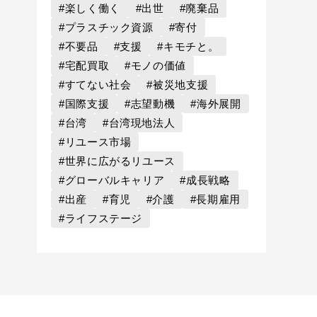
#楽しく働く
#出世
#廃棄品
#プラスチック資源
#寄付
#不要品
#支援
#キモチと。
#宅配買取
#モノの価値
#すてない社会
#被災地支援
#国際支援
#志望動機
#海外展開
#台湾
#台湾現地法人
#リユース市場
#世界に広がるリユース
#グローバルキャリア
#成長戦略
#出産
#育児
#介護
#長期雇用
#ライフステージ