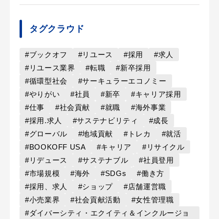
タグクラウド
#ブックオフ
#リユース
#採用
#求人
#リユース業界
#転職
#新卒採用
#循環型社会
#サーキュラーエコノミー
#やりがい
#社員
#新卒
#キャリア採用
#仕事
#社会貢献
#就職
#海外事業
#採用.求人
#サステナビリティ
#成長
#グローバル
#地域貢献
#トレカ
#就活
#BOOKOFF USA
#キャリア
#リサイクル
#リデュース
#サステナブル
#社員登用
#市場規模
#海外
#SDGs
#働き方
#採用、求人
#ショップ
#店舗運営職
#小売業界
#社会貢献活動
#女性管理職
#ダイバーシティ・エクイティ＆インクルージョ