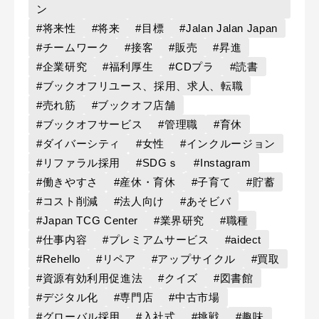
ン
#将来性
#将来
#目標
#Jalan Jalan Japan
#チームワーク
#接客
#販売
#昇進
#企業研究
#福利厚生
#CDプラ
#読書
#ブックオフリユース、採用、求人、転職
#売れ筋
#ブックオフ店舗
#ブックオフサービス
#管理職
#育休
#ダイバーシティ
#女性
#インクルージョン
#リファラル採用
#SDGｓ
#Instagram
#働きやすさ
#産休・育休
#子育て
#貯蓄
#コスト削減
#法人向け
#あそビバ
#Japan TCG Center
#業界研究
#職種
#仕事内容
#プレミアムサービス
#aidect
#Rehello
#リペア
#アップサイクル
#買取
#資源有効利用促進法
#クイズ
#図書館
#デジタル化
#専門店
#中古市場
#グローバル採用
#入社式
#挑戦
#趣味