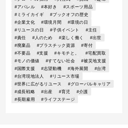
#アパレル
#本好き
#スポーツ用品
#ミライカイギ
#ブックオフの歴史
#企業文化
#環境月間
#環境の日
#リユースの日
#子供イベント
#主任
#責任
#人のため
#楽しく働く
#出世
#廃棄品
#プラスチック資源
#寄付
#不要品
#支援
#キモチと。
#宅配買取
#モノの価値
#すてない社会
#被災地支援
#国際支援
#志望動機
#海外展開
#台湾
#台湾現地法人
#リユース市場
#世界に広がるリユース
#グローバルキャリア
#成長戦略
#出産
#育児
#介護
#長期雇用
#ライフステージ