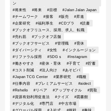
ン
#将来性
#将来
#目標
#Jalan Jalan Japan
#チームワーク
#接客
#販売
#昇進
#企業研究
#福利厚生
#CDプラ
#読書
#ブックオフリユース、採用、求人、転職
#売れ筋
#ブックオフ店舗
#ブックオフサービス
#管理職
#育休
#ダイバーシティ
#女性
#インクルージョン
#リファラル採用
#SDGｓ
#Instagram
#働きやすさ
#産休・育休
#子育て
#貯蓄
#コスト削減
#法人向け
#あそビバ
#Japan TCG Center
#業界研究
#職種
#仕事内容
#プレミアムサービス
#aidect
#Rehello
#リペア
#アップサイクル
#買取
#資源有効利用促進法
#クイズ
#図書館
#デジタル化
#専門店
#中古市場
#グローバル採用
#入社式
#挑戦
#趣味