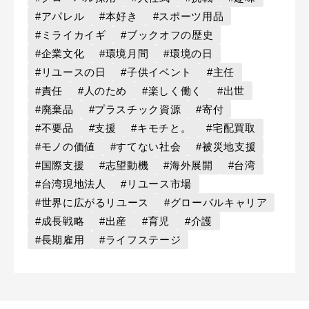
#アパレル
#本好き
#スポーツ用品
#ミライカイギ
#ブックオフの歴史
#企業文化
#環境月間
#環境の日
#リユースの日
#子供イベント
#主任
#責任
#人のため
#楽しく働く
#出世
#廃棄品
#プラスチック資源
#寄付
#不要品
#支援
#キモチと。
#宅配買取
#モノの価値
#すてない社会
#被災地支援
#国際支援
#志望動機
#海外展開
#台湾
#台湾現地法人
#リユース市場
#世界に広がるリユース
#グローバルキャリア
#成長戦略
#出産
#育児
#介護
#長期雇用
#ライフステージ