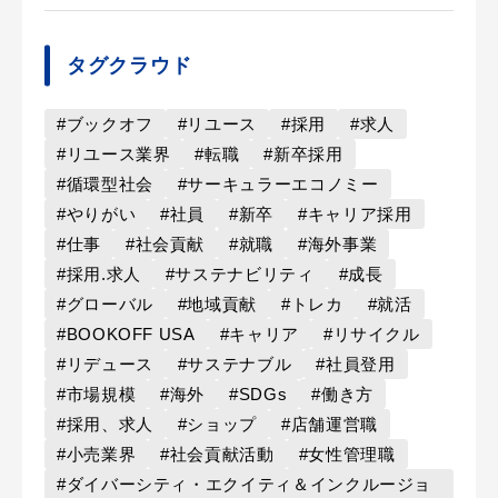
タグクラウド
#ブックオフ
#リユース
#採用
#求人
#リユース業界
#転職
#新卒採用
#循環型社会
#サーキュラーエコノミー
#やりがい
#社員
#新卒
#キャリア採用
#仕事
#社会貢献
#就職
#海外事業
#採用.求人
#サステナビリティ
#成長
#グローバル
#地域貢献
#トレカ
#就活
#BOOKOFF USA
#キャリア
#リサイクル
#リデュース
#サステナブル
#社員登用
#市場規模
#海外
#SDGs
#働き方
#採用、求人
#ショップ
#店舗運営職
#小売業界
#社会貢献活動
#女性管理職
#ダイバーシティ・エクイティ＆インクルージョ