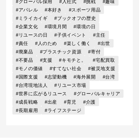
#グローバル採用
#入社式
#挑戦
#趣味
#アパレル
#本好き
#スポーツ用品
#ミライカイギ
#ブックオフの歴史
#企業文化
#環境月間
#環境の日
#リユースの日
#子供イベント
#主任
#責任
#人のため
#楽しく働く
#出世
#廃棄品
#プラスチック資源
#寄付
#不要品
#支援
#キモチと。
#宅配買取
#モノの価値
#すてない社会
#被災地支援
#国際支援
#志望動機
#海外展開
#台湾
#台湾現地法人
#リユース市場
#世界に広がるリユース
#グローバルキャリア
#成長戦略
#出産
#育児
#介護
#長期雇用
#ライフステージ