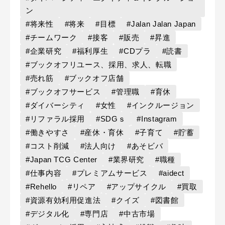
ン
#将来性
#将来
#目標
#Jalan Jalan Japan
#チームワーク
#接客
#販売
#昇進
#企業研究
#福利厚生
#CDプラ
#読書
#ブックオフリユース、採用、求人、転職
#売れ筋
#ブックオフ店舗
#ブックオフサービス
#管理職
#育休
#ダイバーシティ
#女性
#インクルージョン
#リファラル採用
#SDGｓ
#Instagram
#働きやすさ
#産休・育休
#子育て
#貯蓄
#コスト削減
#法人向け
#あそビバ
#Japan TCG Center
#業界研究
#職種
#仕事内容
#プレミアムサービス
#aidect
#Rehello
#リペア
#アップサイクル
#買取
#資源有効利用促進法
#クイズ
#図書館
#デジタル化
#専門店
#中古市場