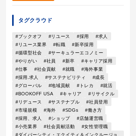
タグクラウド
#ブックオフ
#リユース
#採用
#求人
#リユース業界
#転職
#新卒採用
#循環型社会
#サーキュラーエコノミー
#やりがい
#社員
#新卒
#キャリア採用
#仕事
#社会貢献
#就職
#海外事業
#採用.求人
#サステナビリティ
#成長
#グローバル
#地域貢献
#トレカ
#就活
#BOOKOFF USA
#キャリア
#リサイクル
#リデュース
#サステナブル
#社員登用
#市場規模
#海外
#SDGs
#働き方
#採用、求人
#ショップ
#店舗運営職
#小売業界
#社会貢献活動
#女性管理職
#ダイバーシティ・エクイティ＆インクルージョ