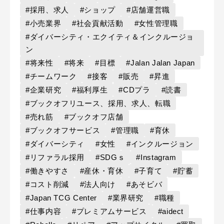
#採用、求人
#ショップ
#店舗運営職
#小売業界
#社会貢献活動
#女性管理職
#ダイバーシティ・エクイティ＆インクルージョ
ン
#将来性
#将来
#目標
#Jalan Jalan Japan
#チームワーク
#接客
#販売
#昇進
#企業研究
#福利厚生
#CDプラ
#読書
#ブックオフリユース、採用、求人、転職
#売れ筋
#ブックオフ店舗
#ブックオフサービス
#管理職
#育休
#ダイバーシティ
#女性
#インクルージョン
#リファラル採用
#SDGｓ
#Instagram
#働きやすさ
#産休・育休
#子育て
#貯蓄
#コスト削減
#法人向け
#あそビバ
#Japan TCG Center
#業界研究
#職種
#仕事内容
#プレミアムサービス
#aidect