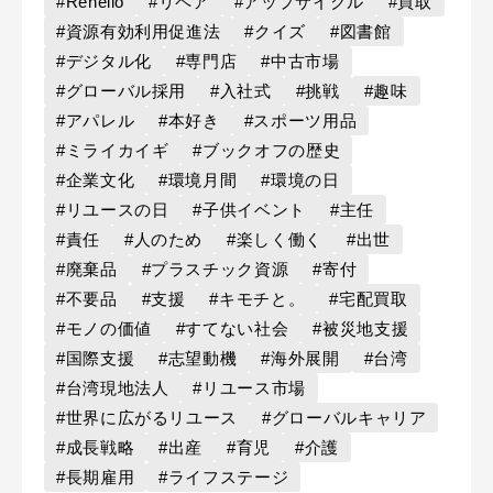
#Rehello
#リペア
#アップサイクル
#買取
#資源有効利用促進法
#クイズ
#図書館
#デジタル化
#専門店
#中古市場
#グローバル採用
#入社式
#挑戦
#趣味
#アパレル
#本好き
#スポーツ用品
#ミライカイギ
#ブックオフの歴史
#企業文化
#環境月間
#環境の日
#リユースの日
#子供イベント
#主任
#責任
#人のため
#楽しく働く
#出世
#廃棄品
#プラスチック資源
#寄付
#不要品
#支援
#キモチと。
#宅配買取
#モノの価値
#すてない社会
#被災地支援
#国際支援
#志望動機
#海外展開
#台湾
#台湾現地法人
#リユース市場
#世界に広がるリユース
#グローバルキャリア
#成長戦略
#出産
#育児
#介護
#長期雇用
#ライフステージ