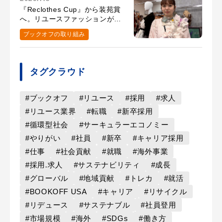
『Reclothes Cup』から装苑賞
へ。リユースファッションがつ
ないだ、髙橋百花さんの挑戦
ブックオフの取り組み
タグクラウド
#ブックオフ
#リユース
#採用
#求人
#リユース業界
#転職
#新卒採用
#循環型社会
#サーキュラーエコノミー
#やりがい
#社員
#新卒
#キャリア採用
#仕事
#社会貢献
#就職
#海外事業
#採用.求人
#サステナビリティ
#成長
#グローバル
#地域貢献
#トレカ
#就活
#BOOKOFF USA
#キャリア
#リサイクル
#リデュース
#サステナブル
#社員登用
#市場規模
#海外
#SDGs
#働き方