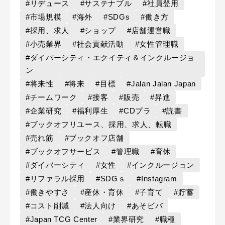
#リデュース
#サステナブル
#社員登用
#市場規模
#海外
#SDGs
#働き方
#採用、求人
#ショップ
#店舗運営職
#小売業界
#社会貢献活動
#女性管理職
#ダイバーシティ・エクイティ＆インクルージョ
ン
#将来性
#将来
#目標
#Jalan Jalan Japan
#チームワーク
#接客
#販売
#昇進
#企業研究
#福利厚生
#CDプラ
#読書
#ブックオフリユース、採用、求人、転職
#売れ筋
#ブックオフ店舗
#ブックオフサービス
#管理職
#育休
#ダイバーシティ
#女性
#インクルージョン
#リファラル採用
#SDGｓ
#Instagram
#働きやすさ
#産休・育休
#子育て
#貯蓄
#コスト削減
#法人向け
#あそビバ
#Japan TCG Center
#業界研究
#職種