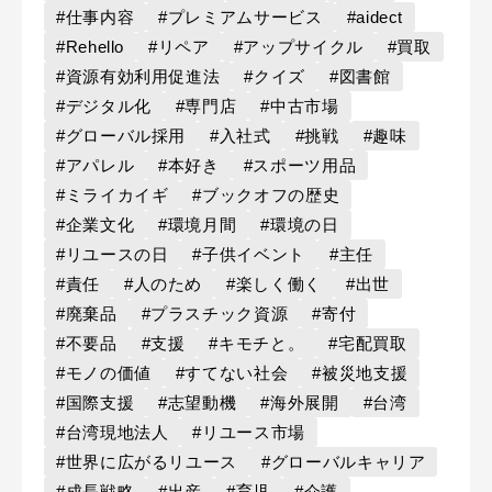
#仕事内容
#プレミアムサービス
#aidect
#Rehello
#リペア
#アップサイクル
#買取
#資源有効利用促進法
#クイズ
#図書館
#デジタル化
#専門店
#中古市場
#グローバル採用
#入社式
#挑戦
#趣味
#アパレル
#本好き
#スポーツ用品
#ミライカイギ
#ブックオフの歴史
#企業文化
#環境月間
#環境の日
#リユースの日
#子供イベント
#主任
#責任
#人のため
#楽しく働く
#出世
#廃棄品
#プラスチック資源
#寄付
#不要品
#支援
#キモチと。
#宅配買取
#モノの価値
#すてない社会
#被災地支援
#国際支援
#志望動機
#海外展開
#台湾
#台湾現地法人
#リユース市場
#世界に広がるリユース
#グローバルキャリア
#成長戦略
#出産
#育児
#介護