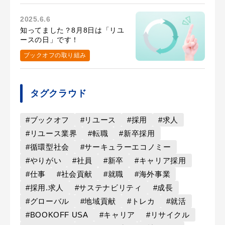
2025.6.6
知ってました？8月8日は「リユ
ースの日」です！
ブックオフの取り組み
タグクラウド
#ブックオフ
#リユース
#採用
#求人
#リユース業界
#転職
#新卒採用
#循環型社会
#サーキュラーエコノミー
#やりがい
#社員
#新卒
#キャリア採用
#仕事
#社会貢献
#就職
#海外事業
#採用.求人
#サステナビリティ
#成長
#グローバル
#地域貢献
#トレカ
#就活
#BOOKOFF USA
#キャリア
#リサイクル