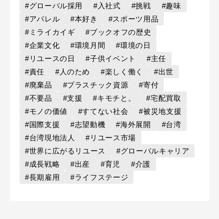
#グローバル採用
#入社式
#挑戦
#趣味
#アパレル
#本好き
#スポーツ用品
#ミライカイギ
#ブックオフの歴史
#企業文化
#環境月間
#環境の日
#リユースの日
#子供イベント
#主任
#責任
#人のため
#楽しく働く
#出世
#廃棄品
#プラスチック資源
#寄付
#不要品
#支援
#キモチと。
#宅配買取
#モノの価値
#すてない社会
#被災地支援
#国際支援
#志望動機
#海外展開
#台湾
#台湾現地法人
#リユース市場
#世界に広がるリユース
#グローバルキャリア
#成長戦略
#出産
#育児
#介護
#長期雇用
#ライフステージ