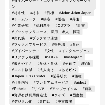
#ダイバーシティ・エクイティ＆インクルージョ
ン
#将来性
#将来
#目標
#Jalan Jalan Japan
#チームワーク
#接客
#販売
#昇進
#企業研究
#福利厚生
#CDプラ
#読書
#ブックオフリユース、採用、求人、転職
#売れ筋
#ブックオフ店舗
#ブックオフサービス
#管理職
#育休
#ダイバーシティ
#女性
#インクルージョン
#リファラル採用
#SDGｓ
#Instagram
#働きやすさ
#産休・育休
#子育て
#貯蓄
#コスト削減
#法人向け
#あそビバ
#Japan TCG Center
#業界研究
#職種
#仕事内容
#プレミアムサービス
#aidect
#Rehello
#リペア
#アップサイクル
#買取
#資源有効利用促進法
#クイズ
#図書館
#デジタル化
#専門店
#中古市場