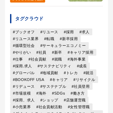
タグクラウド
#ブックオフ
#リユース
#採用
#求人
#リユース業界
#転職
#新卒採用
#循環型社会
#サーキュラーエコノミー
#やりがい
#社員
#新卒
#キャリア採用
#仕事
#社会貢献
#就職
#海外事業
#採用.求人
#サステナビリティ
#成長
#グローバル
#地域貢献
#トレカ
#就活
#BOOKOFF USA
#キャリア
#リサイクル
#リデュース
#サステナブル
#社員登用
#市場規模
#海外
#SDGs
#働き方
#採用、求人
#ショップ
#店舗運営職
#小売業界
#社会貢献活動
#女性管理職