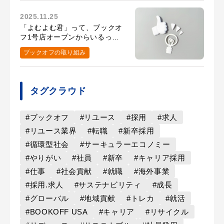
2025.11.25
「よむよむ君」って、ブックオ
フ1号店オープンからいるって
知ってた？
ブックオフの取り組み
タグクラウド
#ブックオフ
#リユース
#採用
#求人
#リユース業界
#転職
#新卒採用
#循環型社会
#サーキュラーエコノミー
#やりがい
#社員
#新卒
#キャリア採用
#仕事
#社会貢献
#就職
#海外事業
#採用.求人
#サステナビリティ
#成長
#グローバル
#地域貢献
#トレカ
#就活
#BOOKOFF USA
#キャリア
#リサイクル