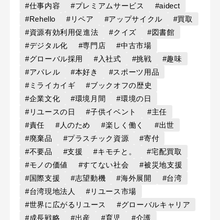
#仕事内容
#プレミアムサービス
#aidect
#Rehello
#リペア
#アップサイクル
#買取
#資源有効利用促進法
#クイズ
#図書館
#デジタル化
#専門店
#中古市場
#グローバル採用
#入社式
#挑戦
#趣味
#アパレル
#本好き
#スポーツ用品
#ミライカイギ
#ブックオフの歴史
#企業文化
#環境月間
#環境の日
#リユースの日
#子供イベント
#主任
#責任
#人のため
#楽しく働く
#出世
#廃棄品
#プラスチック資源
#寄付
#不要品
#支援
#キモチと。
#宅配買取
#モノの価値
#すてない社会
#被災地支援
#国際支援
#志望動機
#海外展開
#台湾
#台湾現地法人
#リユース市場
#世界に広がるリユース
#グローバルキャリア
#成長戦略
#出産
#育児
#介護