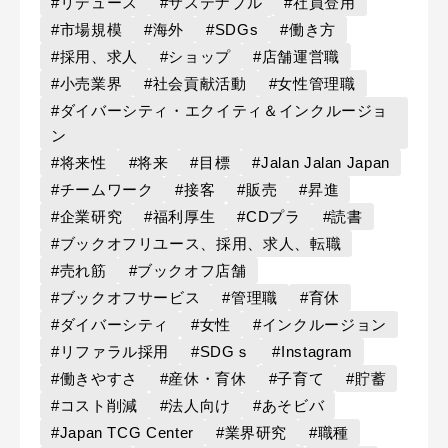
#リデュース
#サステナブル
#社員登用
#市場規模
#海外
#SDGs
#働き方
#採用、求人
#ショップ
#店舗運営職
#小売業界
#社会貢献活動
#女性管理職
#ダイバーシティ・エクイティ＆インクルージョ
ン
#将来性
#将来
#目標
#Jalan Jalan Japan
#チームワーク
#接客
#販売
#昇進
#企業研究
#福利厚生
#CDプラ
#読書
#ブックオフリユース、採用、求人、転職
#売れ筋
#ブックオフ店舗
#ブックオフサービス
#管理職
#育休
#ダイバーシティ
#女性
#インクルージョン
#リファラル採用
#SDGｓ
#Instagram
#働きやすさ
#産休・育休
#子育て
#貯蓄
#コスト削減
#法人向け
#あそビバ
#Japan TCG Center
#業界研究
#職種