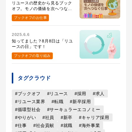
リユースの歴史から見るブック
オフ。モノの価値を次へつなぐ
仕事とは？
ブックオフのお仕事
2025.6.6
知ってました？8月8日は「リユ
ースの日」です！
ブックオフの取り組み
タグクラウド
#ブックオフ
#リユース
#採用
#求人
#リユース業界
#転職
#新卒採用
#循環型社会
#サーキュラーエコノミー
#やりがい
#社員
#新卒
#キャリア採用
#仕事
#社会貢献
#就職
#海外事業