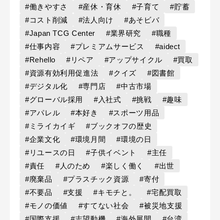
#働きやすさ
#産休・育休
#子育て
#貯蓄
#コスト削減
#法人向け
#あそビバ
#Japan TCG Center
#業界研究
#職種
#仕事内容
#プレミアムサービス
#aidect
#Rehello
#リペア
#アップサイクル
#買取
#資源有効利用促進法
#クイズ
#図書館
#デジタル化
#専門店
#中古市場
#グローバル採用
#入社式
#挑戦
#趣味
#アパレル
#本好き
#スポーツ用品
#ミライカイギ
#ブックオフの歴史
#企業文化
#環境月間
#環境の日
#リユースの日
#子供イベント
#主任
#責任
#人のため
#楽しく働く
#出世
#廃棄品
#プラスチック資源
#寄付
#不要品
#支援
#キモチと。
#宅配買取
#モノの価値
#すてない社会
#被災地支援
#国際支援
#志望動機
#海外展開
#台湾