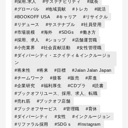
#採用.求人
#サステナビリティ
#成長
#グローバル
#地域貢献
#トレカ
#就活
#BOOKOFF USA
#キャリア
#リサイクル
#リデュース
#サステナブル
#社員登用
#市場規模
#海外
#SDGs
#働き方
#採用、求人
#ショップ
#店舗運営職
#小売業界
#社会貢献活動
#女性管理職
#ダイバーシティ・エクイティ＆インクルージョ
ン
#将来性
#将来
#目標
#Jalan Jalan Japan
#チームワーク
#接客
#販売
#昇進
#企業研究
#福利厚生
#CDプラ
#読書
#ブックオフリユース、採用、求人、転職
#売れ筋
#ブックオフ店舗
#ブックオフサービス
#管理職
#育休
#ダイバーシティ
#女性
#インクルージョン
#リファラル採用
#SDGｓ
#Instagram