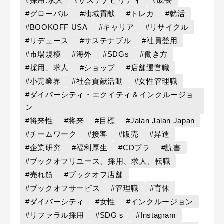
#採用.求人
#サステナビリティ
#成長
#グローバル
#地域貢献
#トレカ
#就活
#BOOKOFF USA
#キャリア
#リサイクル
#リデュース
#サステナブル
#社員登用
#市場規模
#海外
#SDGs
#働き方
#採用、求人
#ショップ
#店舗運営職
#小売業界
#社会貢献活動
#女性管理職
#ダイバーシティ・エクイティ＆インクルージョ
ン
#将来性
#将来
#目標
#Jalan Jalan Japan
#チームワーク
#接客
#販売
#昇進
#企業研究
#福利厚生
#CDプラ
#読書
#ブックオフリユース、採用、求人、転職
#売れ筋
#ブックオフ店舗
#ブックオフサービス
#管理職
#育休
#ダイバーシティ
#女性
#インクルージョン
#リファラル採用
#SDGｓ
#Instagram