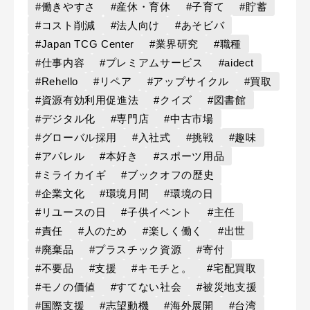
#働きやすさ
#産休・育休
#子育て
#貯蓄
#コスト削減
#法人向け
#あそビバ
#Japan TCG Center
#業界研究
#職種
#仕事内容
#プレミアムサービス
#aidect
#Rehello
#リペア
#アップサイクル
#買取
#資源有効利用促進法
#クイズ
#図書館
#デジタル化
#専門店
#中古市場
#グローバル採用
#入社式
#挑戦
#趣味
#アパレル
#本好き
#スポーツ用品
#ミライカイギ
#ブックオフの歴史
#企業文化
#環境月間
#環境の日
#リユースの日
#子供イベント
#主任
#責任
#人のため
#楽しく働く
#出世
#廃棄品
#プラスチック資源
#寄付
#不要品
#支援
#キモチと。
#宅配買取
#モノの価値
#すてない社会
#被災地支援
#国際支援
#志望動機
#海外展開
#台湾