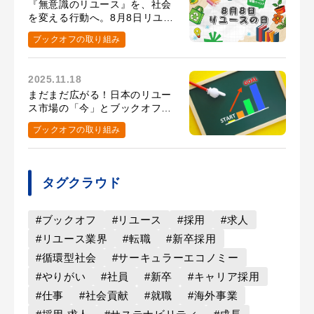
『無意識のリユース』を、社会
を変える行動へ。8月8日リユー
スの日の取り組み
ブックオフの取り組み
2025.11.18
まだまだ広がる！日本のリユー
ス市場の「今」とブックオフが
めざす未来
ブックオフの取り組み
タグクラウド
#ブックオフ
#リユース
#採用
#求人
#リユース業界
#転職
#新卒採用
#循環型社会
#サーキュラーエコノミー
#やりがい
#社員
#新卒
#キャリア採用
#仕事
#社会貢献
#就職
#海外事業