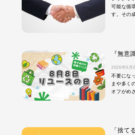
可能な循
す。その
2026年5月
不要にな
まや多く
オフがめ