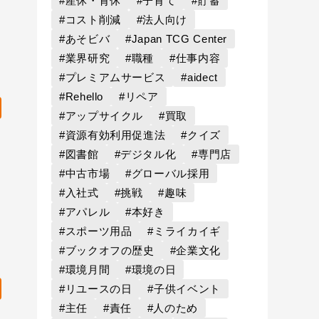
#産休・育休
#子育て
#貯蓄
#コスト削減
#法人向け
#あそビバ
#Japan TCG Center
」
#業界研究
#職種
#仕事内容
#プレミアムサービス
#aidect
#Rehello
#リペア
#アップサイクル
#買取
#資源有効利用促進法
#クイズ
#図書館
#デジタル化
#専門店
#中古市場
#グローバル採用
#入社式
#挑戦
#趣味
#アパレル
#本好き
#スポーツ用品
#ミライカイギ
#ブックオフの歴史
#企業文化
#環境月間
#環境の日
#リユースの日
#子供イベント
#主任
#責任
#人のため