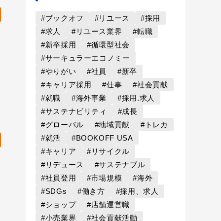
#ブックオフ
#リユース
#採用
#求人
#リユース業界
#転職
#新卒採用
#循環型社会
#サーキュラーエコノミー
#やりがい
#社員
#新卒
#キャリア採用
#仕事
#社会貢献
#就職
#海外事業
#採用.求人
#サステナビリティ
#成長
#グローバル
#地域貢献
#トレカ
#就活
#BOOKOFF USA
#キャリア
#リサイクル
#リデュース
#サステナブル
#社員登用
#市場規模
#海外
#SDGs
#働き方
#採用、求人
#ショップ
#店舗運営職
#小売業界
#社会貢献活動