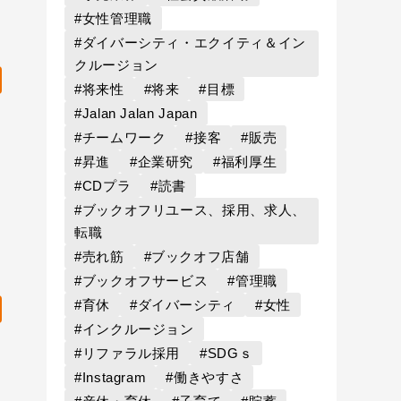
#女性管理職
#ダイバーシティ・エクイティ＆イン
クルージョン
#将来性
#将来
#目標
#Jalan Jalan Japan
#チームワーク
#接客
#販売
#昇進
#企業研究
#福利厚生
#CDプラ
#読書
#ブックオフリユース、採用、求人、
転職
#売れ筋
#ブックオフ店舗
#ブックオフサービス
#管理職
#育休
#ダイバーシティ
#女性
#インクルージョン
#リファラル採用
#SDGｓ
#Instagram
#働きやすさ