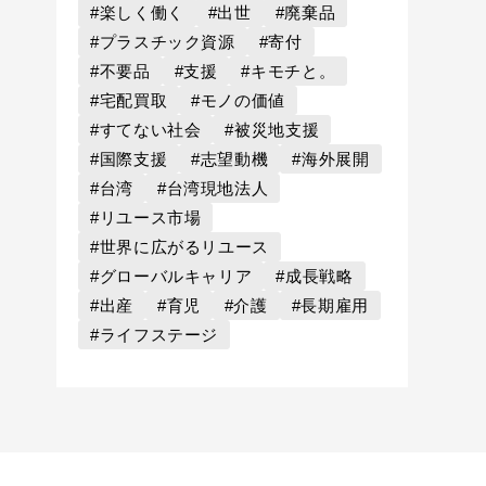
#楽しく働く
#出世
#廃棄品
#プラスチック資源
#寄付
#不要品
#支援
#キモチと。
#宅配買取
#モノの価値
#すてない社会
#被災地支援
#国際支援
#志望動機
#海外展開
#台湾
#台湾現地法人
#リユース市場
#世界に広がるリユース
#グローバルキャリア
#成長戦略
#出産
#育児
#介護
#長期雇用
#ライフステージ