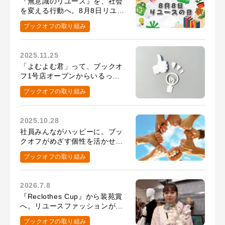
『無意識のリユース』を、社会
を変える行動へ。8月8日リユー
スの日の取り組み
ブックオフの取り組み
2025.11.25
「よむよむ君」って、ブックオ
フ1号店オープンからいるって
知ってた？
ブックオフの取り組み
2025.10.28
社員みんながハッピーに。ブッ
クオフがめざす個性を活かせる
環境
ブックオフの取り組み
2026.7.8
『Reclothes Cup』から装苑賞
へ。リユースファッションがつ
ないだ、髙橋百花さんの挑戦
ブックオフの取り組み