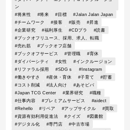
ン
#将来性
#将来
#目標
#Jalan Jalan Japan
#チームワーク
#接客
#販売
#昇進
#企業研究
#福利厚生
#CDプラ
#読書
#ブックオフリユース、採用、求人、転職
#売れ筋
#ブックオフ店舗
#ブックオフサービス
#管理職
#育休
#ダイバーシティ
#女性
#インクルージョン
#リファラル採用
#SDGｓ
#Instagram
#働きやすさ
#産休・育休
#子育て
#貯蓄
#コスト削減
#法人向け
#あそビバ
#Japan TCG Center
#業界研究
#職種
#仕事内容
#プレミアムサービス
#aidect
#Rehello
#リペア
#アップサイクル
#買取
#資源有効利用促進法
#クイズ
#図書館
#デジタル化
#専門店
#中古市場