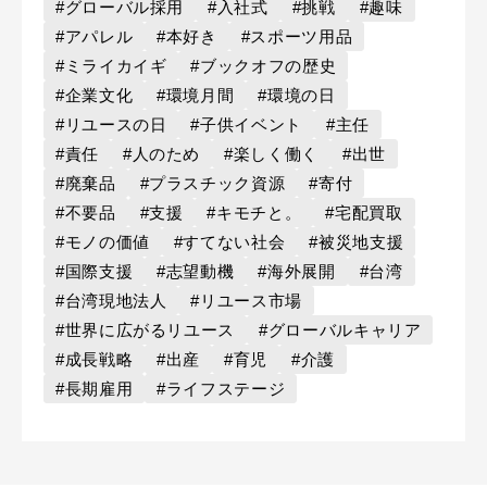
#グローバル採用
#入社式
#挑戦
#趣味
#アパレル
#本好き
#スポーツ用品
#ミライカイギ
#ブックオフの歴史
#企業文化
#環境月間
#環境の日
#リユースの日
#子供イベント
#主任
#責任
#人のため
#楽しく働く
#出世
#廃棄品
#プラスチック資源
#寄付
#不要品
#支援
#キモチと。
#宅配買取
#モノの価値
#すてない社会
#被災地支援
#国際支援
#志望動機
#海外展開
#台湾
#台湾現地法人
#リユース市場
#世界に広がるリユース
#グローバルキャリア
#成長戦略
#出産
#育児
#介護
#長期雇用
#ライフステージ