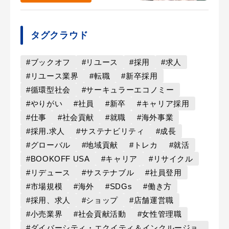
タグクラウド
#ブックオフ
#リユース
#採用
#求人
#リユース業界
#転職
#新卒採用
#循環型社会
#サーキュラーエコノミー
#やりがい
#社員
#新卒
#キャリア採用
#仕事
#社会貢献
#就職
#海外事業
#採用.求人
#サステナビリティ
#成長
#グローバル
#地域貢献
#トレカ
#就活
#BOOKOFF USA
#キャリア
#リサイクル
#リデュース
#サステナブル
#社員登用
#市場規模
#海外
#SDGs
#働き方
#採用、求人
#ショップ
#店舗運営職
#小売業界
#社会貢献活動
#女性管理職
#ダイバーシティ・エクイティ＆インクルージョ